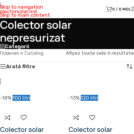
Skip to navigation
0
/
0
MDL
Skip to main content
Colector solar
nepresurizat
Categorii
Главная
»
Catalog
Afișez toate cele 6 rezultate
Arată filtre
-18%
100 litri
-13%
120 litri
Colector solar
Colector solar